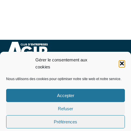
Gérer le consentement aux
Nous contacter
cookies
07 76 09 94 46
Nous utilisons des cookies pour optimiser notre site web et notre service.
Pourquoi et comment adhérer
Télécharger le bulletin d’adhésion
Accepter
Politique de cookies (EU)
Mentions légales
Refuser
informations utiles
Offres de stage / Emploi
Préférences
Publiez votre CV