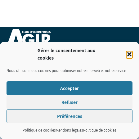
Gérer le consentement aux
Nous contacter
cookies
07 76 09 94 46
Nous utilisons des cookies pour optimiser notre site web et notre service.
Pourquoi et comment adhérer
Télécharger le bulletin d’adhésion
Accepter
Politique de cookies (EU)
Mentions légales
Refuser
informations utiles
Offres de stage / Emploi
Préférences
Publiez votre CV
Politique de cookies
Mentions légales
Politique de cookies
© Club AGIR
|
Mentions légales