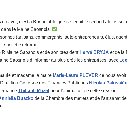
n avril, c’est à Bonnétable que se tenait le second atelier sur
e, dans le Maine Saosnois.
onnes (artisans, commerçants, auto-entrepreneurs, élus, agents
r sur cette réforme.
IR Maine Saosnois et de son président
Hervé BRYJA
et de la
e Saosnois d’informer au plus près les entreprises. avec
Leo
mairie et madame la maire
Marie-Laure PLEVER
de nous avoir a
a Direction Générale des Finances Publiques
Nicolas Palussièr
Cerfrance
Thibault Mazet
pour l’animation de cette session.
Anniella Buszko
de la Chambre des métiers et de l’artisanat de 
é.