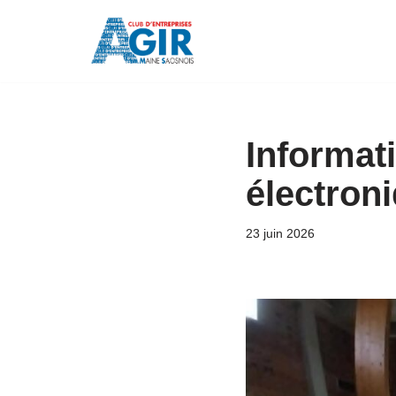
Aller
au
contenu
Informati
électron
23 juin 2026