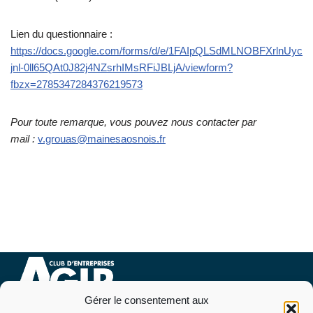
Lien du questionnaire :
https://docs.google.com/forms/d/e/1FAIpQLSdMLNOBFXrlnUyc
jnl-0ll65QAt0J82j4NZsrhIMsRFiJBLjA/viewform?
fbzx=2785347284376219573
Pour toute remarque, vous pouvez nous contacter par
mail :
v.grouas@mainesaosnois.fr
Gérer le consentement aux