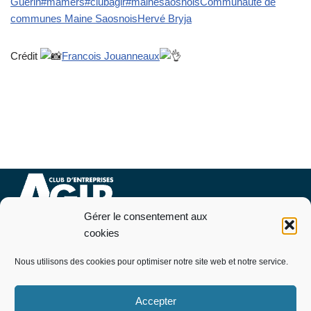
Guerin
#mamers
#clubagir
#mainesaosnois
Communauté de
communes Maine Saosnois
Hervé Bryja
Crédit
Francois Jouanneaux
Gérer le consentement aux
Nous contacter
cookies
07 76 09 94 46
Nous utilisons des cookies pour optimiser notre site web et notre service.
Pourquoi et comment adhérer
Télécharger le bulletin d’adhésion
Accepter
Politique de cookies (EU)