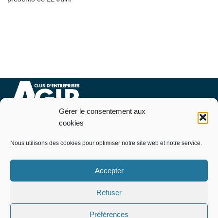
Gérer le consentement aux
Nous contacter
cookies
07 76 09 94 46
Nous utilisons des cookies pour optimiser notre site web et notre service.
Pourquoi et comment adhérer
Télécharger le bulletin d’adhésion
Accepter
Politique de cookies (EU)
Mentions légales
Refuser
informations utiles
Offres de stage / Emploi
Préférences