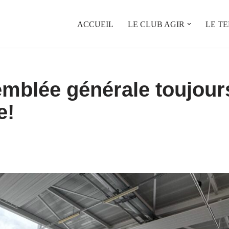
ACCUEIL
LE CLUB AGIR
LE TE
mblée générale toujour
e!